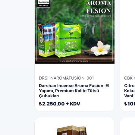
DRSHNAROMAFUSION-001
CBK-
Darshan Incense Aroma Fusion: El
Citro
Yapımı, Premium Kalite Tütsü
Kokul
Çubukları
Vani
₺2.250,00 + KDV
₺10