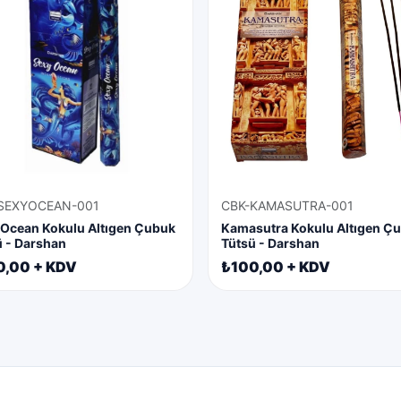
SEXYOCEAN-001
CBK-KAMASUTRA-001
 Ocean Kokulu Altıgen Çubuk
Kamasutra Kokulu Altıgen Ç
ü - Darshan
Tütsü - Darshan
0,00 + KDV
₺100,00 + KDV