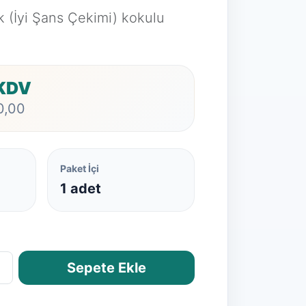
k (İyi Şans Çekimi) kokulu
 KDV
0,00
Paket İçi
1 adet
Sepete Ekle