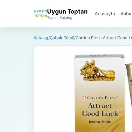
Uygun Toptan
Anasayfa
Buhur
Toptan Katalog
Katalog
/
Çubuk Tütsü
/
Garden Fresh Attract Good Lu