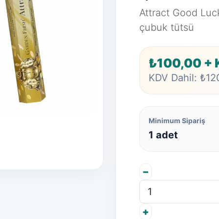
Attract Good Luc
çubuk tütsü
₺100,00 +
KDV Dahil: ₺12
Minimum Sipariş
1 adet
−
+