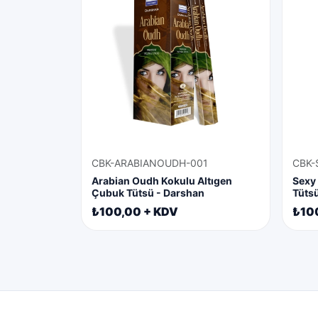
CBK-ARABIANOUDH-001
CBK-
Arabian Oudh Kokulu Altıgen
Sexy
Çubuk Tütsü - Darshan
Tüts
₺100,00 + KDV
₺10