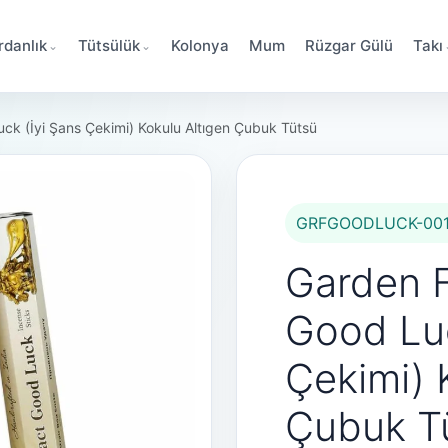
danlık
Tütsülük
Kolonya
Mum
Rüzgar Gülü
Takı
ck (İyi Şans Çekimi) Kokulu Altıgen Çubuk Tütsü
GRFGOODLUCK-00
Garden F
Good Luc
Çekimi) 
Çubuk T