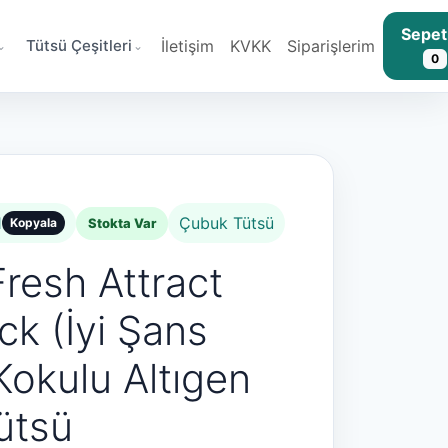
Sepet
Tütsü Çeşitleri
İletişim
KVKK
Siparişlerim
0
1
Çubuk Tütsü
Stokta Var
Kopyala
resh Attract
k (İyi Şans
Kokulu Altıgen
ütsü