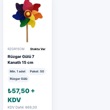
RZGR15CM
Stokta Var
Rüzgar Gülü 7
Kanatlı 15 cm
Min. 1 adet
Paket: 50
Rüzgar Gülü
₺57,50 +
KDV
KDV Dahil: ₺69,00