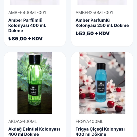
AMBER400ML-001
AMBER250ML-001
Amber Parfümlü
Amber Parfümlü
Kolonyası 400 mL
Kolonyası 250 mL Dökme
Dökme
₺52,50 + KDV
₺85,00 + KDV
AKDAG400ML
FRGYA400ML
Akdağ Esintisi Kolonyası
Frigya Çiçeği Kolonyası
400 ml Dökme
400 ml Dökme