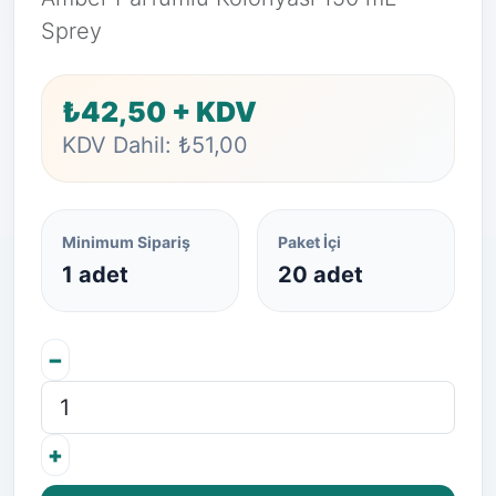
Sprey
₺42,50 + KDV
KDV Dahil: ₺51,00
Minimum Sipariş
Paket İçi
1 adet
20 adet
−
+