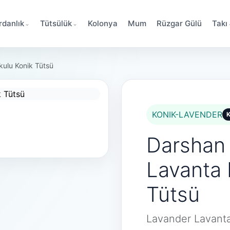
danlık
Tütsülük
Kolonya
Mum
Rüzgar Gülü
Takı
ulu Konik Tütsü
KONIK-LAVENDER
K
Darshan
Lavanta 
Tütsü
Lavander Lavanta