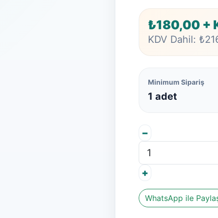
₺180,00 +
KDV Dahil: ₺21
Minimum Sipariş
1 adet
−
+
WhatsApp ile Payla