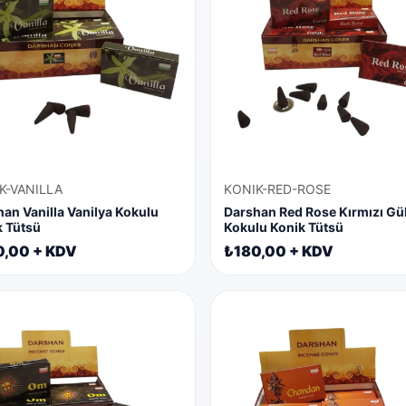
K-VANILLA
KONIK-RED-ROSE
an Vanilla Vanilya Kokulu
Darshan Red Rose Kırmızı Gü
k Tütsü
Kokulu Konik Tütsü
0,00 + KDV
₺180,00 + KDV