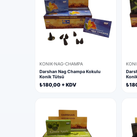
KONIK-NAG-CHAMPA
KONI
Darshan Nag Champa Kokulu
Darsh
Konik Tütsü
Koni
₺180,00 + KDV
₺18