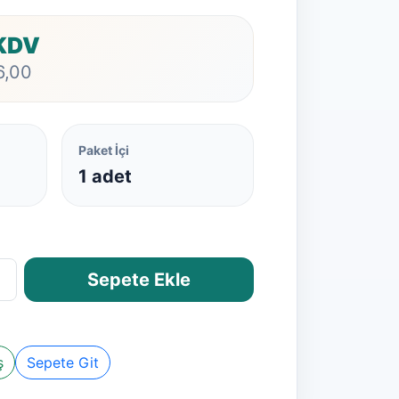
 KDV
6,00
Paket İçi
1 adet
Sepete Ekle
ş
Sepete Git