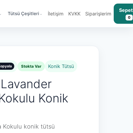
Sepet
Tütsü Çeşitleri
İletişim
KVKK
Siparişlerim
0
Konik Tütsü
Stokta Var
opyala
 Lavander
Kokulu Konik
 Kokulu konik tütsü