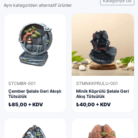
Kategoriye Git
Aynı kategoriden alternatif ürünler
STCMBR-001
STMNKKPRULU-001
Çember Şelale Geri Akışlı
Minik Köprülü Şelale Geri
Tütsülük
Akış Tütsülük
₺85,00 + KDV
₺40,00 + KDV