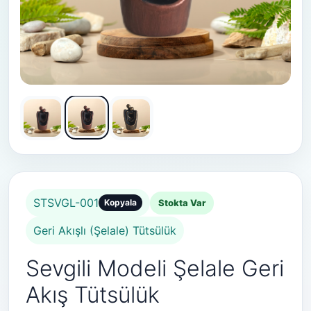
STSVGL-001
Stokta Var
Kopyala
Geri Akışlı (Şelale) Tütsülük
Sevgili Modeli Şelale Geri
Akış Tütsülük