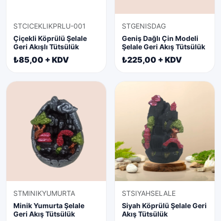
STCICEKLIKPRLU-001
STGENISDAG
Çiçekli Köprülü Şelale
Geniş Dağlı Çin Modeli
Geri Akışlı Tütsülük
Şelale Geri Akış Tütsülük
₺85,00 + KDV
₺225,00 + KDV
STMINIKYUMURTA
STSIYAHSELALE
Minik Yumurta Şelale
Siyah Köprülü Şelale Geri
Geri Akış Tütsülük
Akış Tütsülük