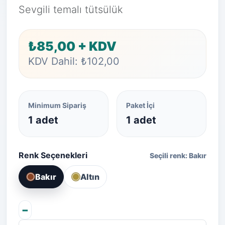
Sevgili temalı tütsülük
₺85,00 + KDV
KDV Dahil: ₺102,00
Minimum Sipariş
Paket İçi
1 adet
1 adet
Renk Seçenekleri
Seçili renk: Bakır
Bakır
Altın
−